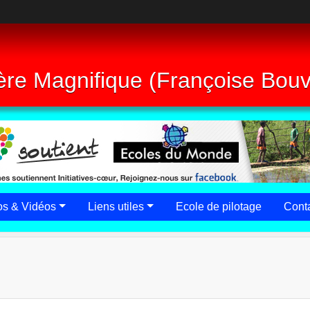
re Magnifique (Françoise Bouvi
os & Vidéos
Liens utiles
Ecole de pilotage
Conta