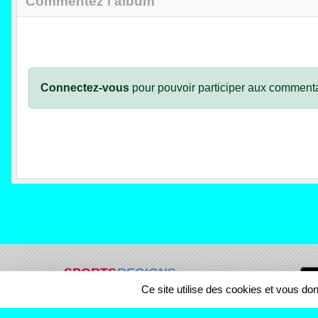
Commentez l'album
Connectez-vous
pour pouvoir participer aux commenta
SPORTS
REGIONS
Ce site utilise des cookies et vous do
42956
visites