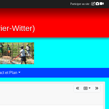
Participer au site :
er-Witter)
ct et Plan