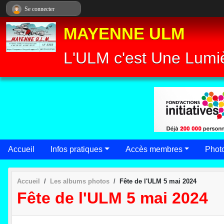
Panneau de gestion des cookies
Se connecter
MAYENNE ULM
L'ULM c'est Une Lumiè
Accueil
Infos pratiques
Accès membres
Phot
Accueil
Les albums photos
Fête de l'ULM 5 mai 2024
Fête de l'ULM 5 mai 2024