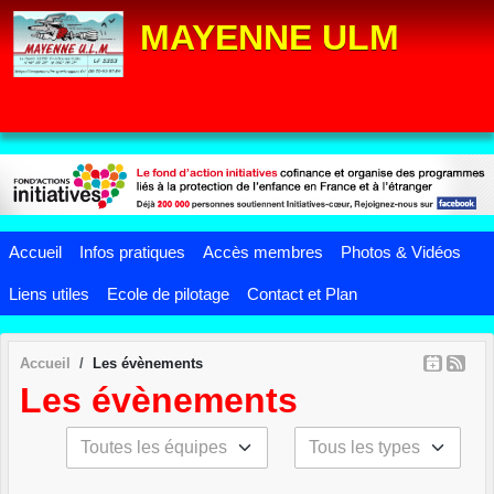
Panneau de gestion des cookies
MAYENNE ULM
Accueil
Infos pratiques
Accès membres
Photos & Vidéos
Liens utiles
Ecole de pilotage
Contact et Plan
Accueil
Les évènements
Les évènements