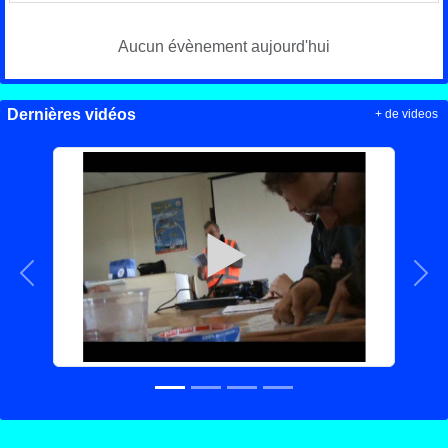
Aucun évènement aujourd'hui
Dernières vidéos
+ de videos
Précedent
Sui