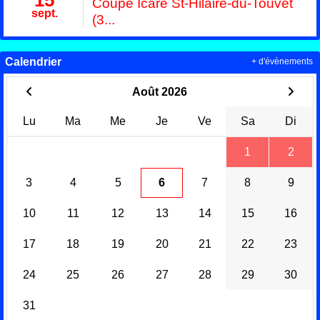
Coupe Icare St-Hilaire-du-Touvet
sept.
(3...
Calendrier
+ d'évènements
Août 2026
Lu
Ma
Me
Je
Ve
Sa
Di
1
2
3
4
5
6
7
8
9
10
11
12
13
14
15
16
17
18
19
20
21
22
23
24
25
26
27
28
29
30
31