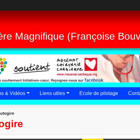
re Magnifique (Françoise Bouvi
os & Vidéos
Liens utiles
Ecole de pilotage
Conta
utogire
ogire