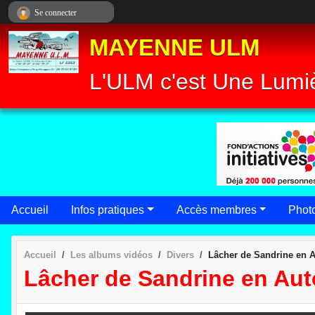
Panneau de gestion des cookies
Se connecter
MAYENNE ULM
L'ULM c'est Une Lumiè
Accueil
Infos pratiques
Accès membres
Phot
Accueil
Les albums vidéos
Divers
Lâcher de Sandrine en A
Lâcher de Sandrine en Aut