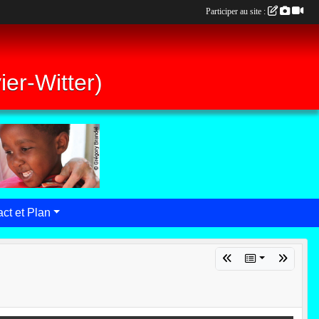
Participer au site :
er-Witter)
ct et Plan