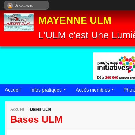
Panneau de gestion des cookies
Se connecter
MAYENNE ULM
L'ULM c'est Une Lumiè
Accueil
Infos pratiques
Accès membres
Phot
Accueil
Bases ULM
Bases ULM