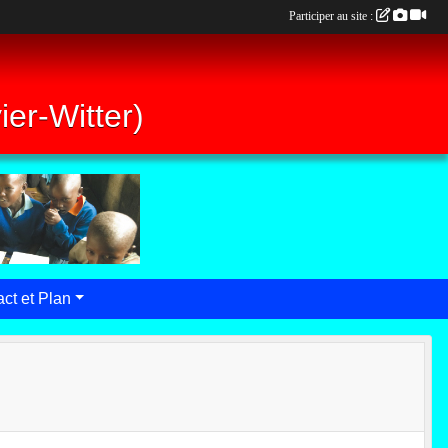
Participer au site :
er-Witter)
ct et Plan