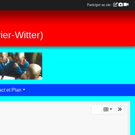
Participer au site :
er-Witter)
ct et Plan