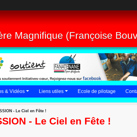
re Magnifique (Françoise Bouvi
os & Vidéos
Liens utiles
Ecole de pilotage
Conta
ION - Le Ciel en Fête !
ON - Le Ciel en Fête !