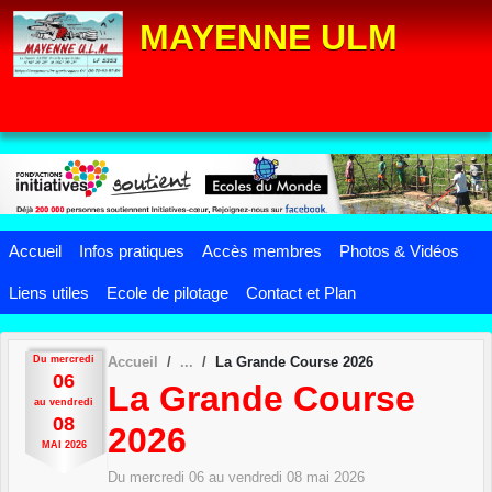
Panneau de gestion des cookies
MAYENNE ULM
Accueil
Infos pratiques
Accès membres
Photos & Vidéos
Liens utiles
Ecole de pilotage
Contact et Plan
Du
mercredi
Accueil
La Grande Course 2026
06
La Grande Course
au
vendredi
08
2026
MAI
2026
Du
mercredi
06
au
vendredi
08
mai
2026