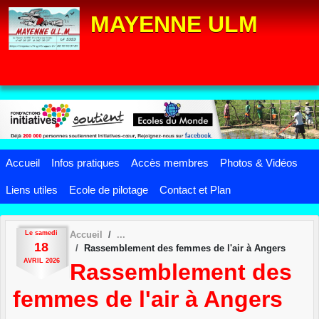
Panneau de gestion des cookies
MAYENNE ULM
Accueil
Infos pratiques
Accès membres
Photos & Vidéos
Liens utiles
Ecole de pilotage
Contact et Plan
Le
samedi
Accueil
18
Rassemblement des femmes de l'air à Angers
AVRIL
2026
Rassemblement des
femmes de l'air à Angers